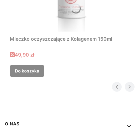
Mleczko oczyszczające z Kolagenem 150ml
49,90 zł
Do koszyka
Linki w stopce
O NAS