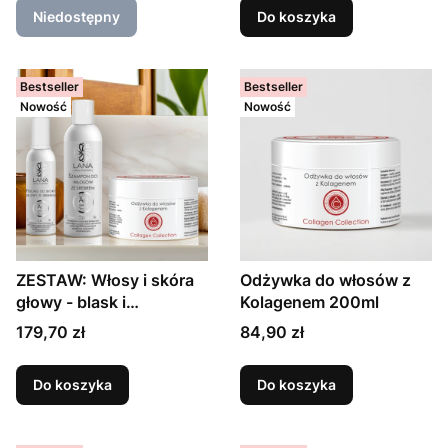
Niedostępny
Do koszyka
Bestseller
Bestseller
Nowość
Nowość
ZESTAW: Włosy i skóra
Odżywka do włosów z
głowy - blask i
Kolagenem 200ml
regeneracja
179,70 zł
84,90 zł
Do koszyka
Do koszyka