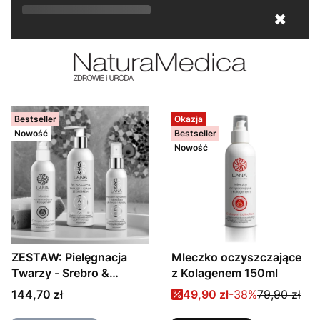
Rozkwitaj na wiosnę! Z kodem
LATO
15
✖
otrzymasz
15% rabatu
!
Lista produktów
Bestseller
Okazja
Nowość
Bestseller
Nowość
ZESTAW: Pielęgnacja
Mleczko oczyszczające
Twarzy - Srebro &
z Kolagenem 150ml
Kolagen
144,70 zł
49,90 zł
-38%
79,90 zł