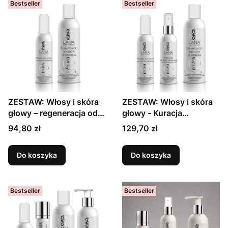
Bestseller
Bestseller
ZESTAW: Włosy i skóra
ZESTAW: Włosy i skóra
głowy – regeneracja od
głowy - Kuracja
podstaw
Przeciwłuszczycowa
94,80 zł
129,70 zł
Do koszyka
Do koszyka
Bestseller
Bestseller