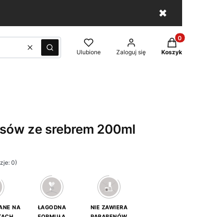
✖
Produkty w kos
Wyczyść
Szukaj
Ulubione
Zaloguj się
Koszyk
sów ze srebrem 200ml
je: 0)
ANE NA
ŁAGODNA
NIE ZAWIERA
TACH
FORMUŁA
PARABENÓW