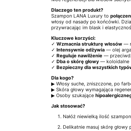
Dlaczego ten produkt?
Szampon LANA Luxury to
połączen
włosy od nasady po końcówki. Dział
przywracając im blask i elastycznoś
Kluczowe korzyści:
✓
Wzmacnia strukturę włosów
— r
✓
Intensywnie odżywia
— olej arga
✓
Reguluje nawilżenie
— przeciwdzi
✓
Dba o skórę głowy
— koloidalne s
✓
Bezpieczny dla wszystkich typ
Dla kogo?
▶ Włosy suche, zniszczone, po farbo
▶ Skóra głowy wymagająca regenera
▶ Osoby szukające
hipoalergiczn
Jak stosować?
Nałóż niewielką ilość szampon
Delikatnie masuj skórę głowy p