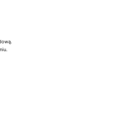
dową.
niu.