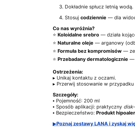
Dokładnie spłucz letnią wodą.
Stosuj
codziennie
— dla widoc
Co nas wyróżnia?
⭐
Koloidalne srebro
— działa kojąco
⭐
Naturalne oleje
— arganowy (odbu
⭐
Formuła bez kompromisów
— zer
⭐
Przebadany dermatologicznie
— 
Ostrzeżenia:
▸ Unikaj kontaktu z oczami.
▸ Przerwij stosowanie w przypadku w
Szczegóły:
▪ Pojemność: 200 ml
▪ Sposób aplikacji: praktyczny
disk
▪ Bezpieczeństwo:
Produkt hipoale
▶
Poznaj zestawy LANA i zyskaj wię