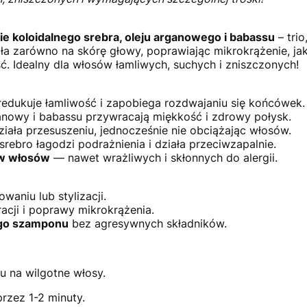
ie koloidalnego srebra, oleju arganowego i babassu
– tri
a zarówno na skórę głowy, poprawiając mikrokrążenie, jak 
ć. Idealny dla włosów łamliwych, suchych i zniszczonych!
edukuje łamliwość i zapobiega rozdwajaniu się końcówek.
nowy i babassu przywracają miękkość i zdrowy połysk.
ała przesuszeniu, jednocześnie nie obciążając włosów.
rebro łagodzi podrażnienia i działa przeciwzapalnie.
ów włosów
— nawet wrażliwych i skłonnych do alergii.
waniu lub stylizacji.
cji i poprawy mikrokrążenia.
ego szamponu
bez agresywnych składników.
u na wilgotne włosy.
rzez 1-2 minuty.