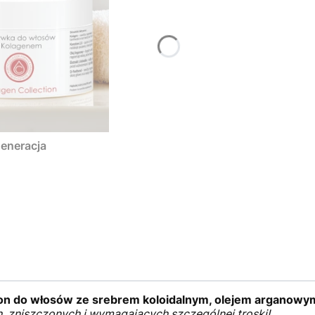
generacja
 do włosów ze srebrem koloidalnym, olejem arganowym
, zniszczonych i wymagających szczególnej troski!