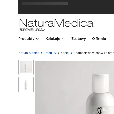
Rozkwitaj na wiosnę! Z kodem
LATO
15
otrzymasz
Produkty
Kolekcje
Zestawy
O firmie
Natura Medica
Produkty
Kąpiel
Szampon do włosów ze sre