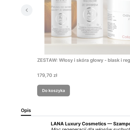
ZESTAW: Włosy i skóra głowy - blask i re
179,70 zł
Do koszyka
Opis
LANA Luxury Cosmetics — Szampon
Moc regeneracji dla włosów suchych