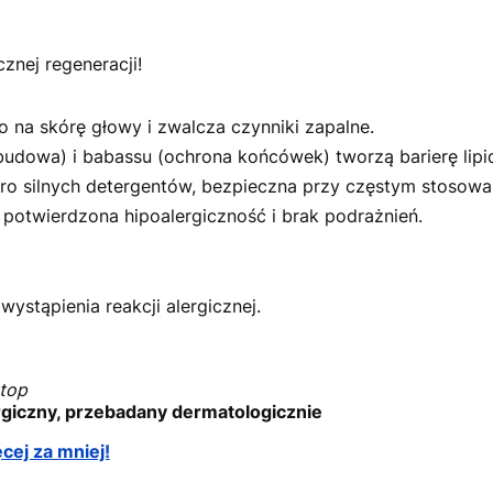
znej regeneracji!
 na skórę głowy i zwalcza czynniki zapalne.
dowa) i babassu (ochrona końcówek) tworzą barierę lipi
o silnych detergentów, bezpieczna przy częstym stosowa
potwierdzona hipoalergiczność i brak podrażnień.
ystąpienia reakcji alergicznej.
-top
rgiczny, przebadany dermatologicznie
cej za mniej!