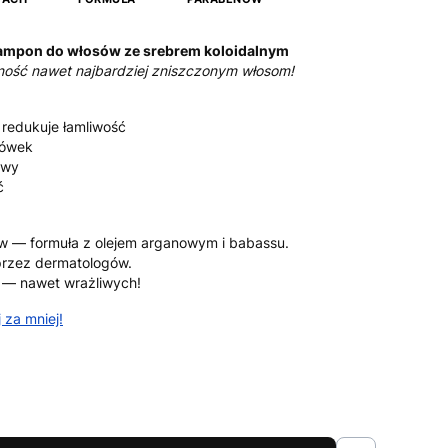
ampon do włosów ze srebrem koloidalnym
czność nawet najbardziej zniszczonym włosom!
 redukuje łamliwość
cówek
owy
ć
w — formuła z olejem arganowym i babassu.
przez dermatologów.
 — nawet wrażliwych!
 za mniej!