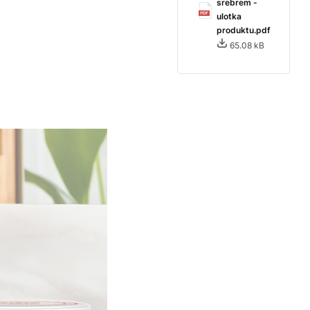
srebrem -
ulotka
produktu.pdf
65.08 kB