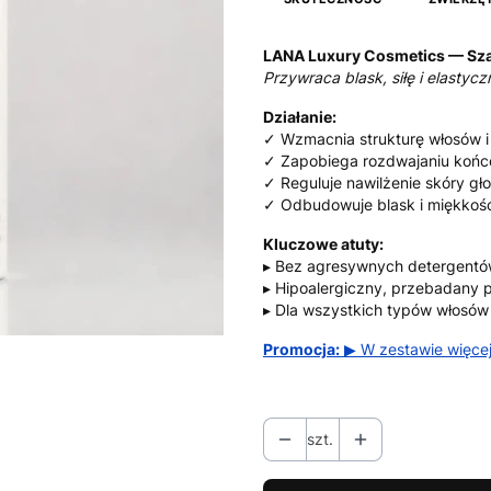
LANA Luxury Cosmetics — Sz
Przywraca blask, siłę i elasty
Działanie:
✓ Wzmacnia strukturę włosów i
✓ Zapobiega rozdwajaniu koń
✓ Reguluje nawilżenie skóry gł
✓ Odbudowuje blask i miękkoś
Kluczowe atuty:
▸ Bez agresywnych detergentó
▸ Hipoalergiczny, przebadany 
▸ Dla wszystkich typów włosów
Promocja:
▶ W zestawie więcej
szt.