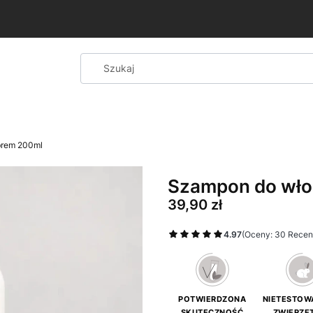
15% rabatu
!
brem 200ml
Szampon do wło
Cena
39,90 zł
4.97
(Oceny: 30 Recenz
POTWIERDZONA
NIETESTOW
SKUTECZNOŚĆ
ZWIERZĘ