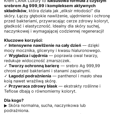
Krem LANA Luxury to
luksusowa formuła z czystym
srebrem Ag 999,99 i kompleksem aktywnych
składników
, która działa jak „eliksir młodości” dla
skóry. Łączy głębokie nawilżenie, ujędrnienie i ochronę
przed bakteriami, przywracając cerze zdrowy koloryt,
gładkość i elastyczność. Idealny dla skóry suchej,
naczynkowej i wymagającej codziennej regeneracji!
Kluczowe korzyści:
✓
Intensywne nawilżenie na cały dzień
— dzięki
mocy mocznika, gliceryny i kwasu hialuronowego.
✓
Wygładza i ujędrnia
— poprawia owal twarzy,
redukuje widoczność zmarszczek.
✓
Tworzy ochronną barierę
— srebro Ag 999,99
chroni przed bakteriami i stanami zapalnymi.
✓
Łagodzi podrażnienia
— panthenol i masło shea
koią nawet wrażliwą skórę.
✓
Przywraca zdrowy blask
— ekstrakty roślinne i
Teflose dbają o równomierny koloryt.
Dla kogo?
▶ Skóra normalna, sucha, naczynkowa lub
podrażniona.