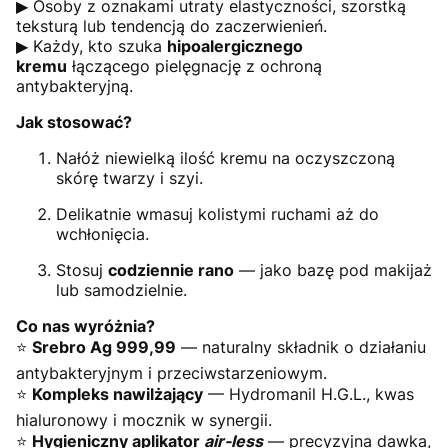
▶ Osoby z oznakami utraty elastyczności, szorstką
teksturą lub tendencją do zaczerwienień.
▶ Każdy, kto szuka
hipoalergicznego
kremu
łączącego pielęgnację z ochroną
antybakteryjną.
Jak stosować?
Nałóż niewielką ilość kremu na oczyszczoną
skórę twarzy i szyi.
Delikatnie wmasuj kolistymi ruchami aż do
wchłonięcia.
Stosuj
codziennie rano
— jako bazę pod makijaż
lub samodzielnie.
Co nas wyróżnia?
⭐
Srebro Ag 999,99
— naturalny składnik o działaniu
antybakteryjnym i przeciwstarzeniowym.
⭐
Kompleks nawilżający
— Hydromanil H.G.L., kwas
hialuronowy i mocznik w synergii.
⭐
Hygieniczny aplikator
air-less
— precyzyjna dawka,