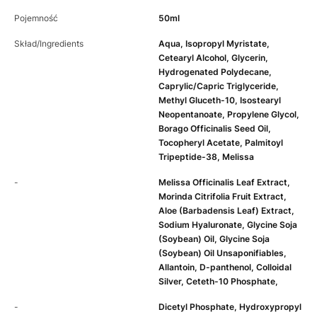
Pojemność
50ml
Skład/Ingredients
Aqua, Isopropyl Myristate,
Cetearyl Alcohol, Glycerin,
Hydrogenated Polydecane,
Caprylic/Capric Triglyceride,
Methyl Gluceth-10, Isostearyl
Neopentanoate, Propylene Glycol,
Borago Officinalis Seed Oil,
Tocopheryl Acetate, Palmitoyl
Tripeptide-38, Melissa
-
Melissa Officinalis Leaf Extract,
Morinda Citrifolia Fruit Extract,
Aloe (Barbadensis Leaf) Extract,
Sodium Hyaluronate, Glycine Soja
(Soybean) Oil, Glycine Soja
(Soybean) Oil Unsaponifiables,
Allantoin, D-panthenol, Colloidal
Silver, Ceteth-10 Phosphate,
-
Dicetyl Phosphate, Hydroxypropyl