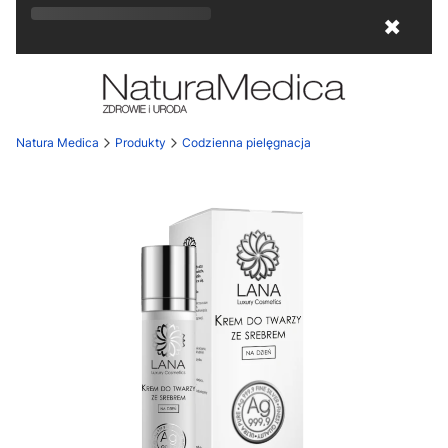
Rozkwitaj na wiosnę! Z kodem
LATO
15
✖
otrzymasz
15% rabatu
!
Natura Medica
Produkty
Codzienna pielęgnacja