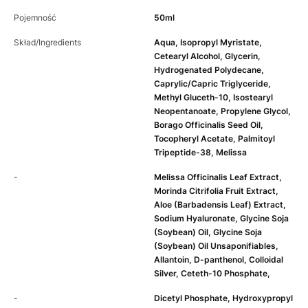
Pojemność
50ml
Skład/Ingredients
Aqua, Isopropyl Myristate,
Cetearyl Alcohol, Glycerin,
Hydrogenated Polydecane,
Caprylic/Capric Triglyceride,
Methyl Gluceth-10, Isostearyl
Neopentanoate, Propylene Glycol,
Borago Officinalis Seed Oil,
Tocopheryl Acetate, Palmitoyl
Tripeptide-38, Melissa
-
Melissa Officinalis Leaf Extract,
Morinda Citrifolia Fruit Extract,
Aloe (Barbadensis Leaf) Extract,
Sodium Hyaluronate, Glycine Soja
(Soybean) Oil, Glycine Soja
(Soybean) Oil Unsaponifiables,
Allantoin, D-panthenol, Colloidal
Silver, Ceteth-10 Phosphate,
-
Dicetyl Phosphate, Hydroxypropyl