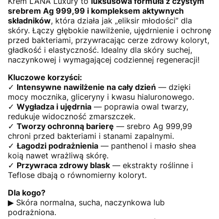
Krem LANA Luxury to
luksusowa formuła z czystym
srebrem Ag 999,99 i kompleksem aktywnych
składników
, która działa jak „eliksir młodości” dla
skóry. Łączy głębokie nawilżenie, ujędrnienie i ochronę
przed bakteriami, przywracając cerze zdrowy koloryt,
gładkość i elastyczność. Idealny dla skóry suchej,
naczynkowej i wymagającej codziennej regeneracji!
Kluczowe korzyści:
✓
Intensywne nawilżenie na cały dzień
— dzięki
mocy mocznika, gliceryny i kwasu hialuronowego.
✓
Wygładza i ujędrnia
— poprawia owal twarzy,
redukuje widoczność zmarszczek.
✓
Tworzy ochronną barierę
— srebro Ag 999,99
chroni przed bakteriami i stanami zapalnymi.
✓
Łagodzi podrażnienia
— panthenol i masło shea
koią nawet wrażliwą skórę.
✓
Przywraca zdrowy blask
— ekstrakty roślinne i
Teflose dbają o równomierny koloryt.
Dla kogo?
▶ Skóra normalna, sucha, naczynkowa lub
podrażniona.