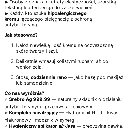
▶ Osoby z oznakami utraty elastyczności, szorstką
teksturą lub tendencją do zaczerwienień.
▶ Każdy, kto szuka
hipoalergicznego
kremu
łączącego pielęgnację z ochroną
antybakteryjną.
Jak stosować?
Nałóż niewielką ilość kremu na oczyszczoną
skórę twarzy i szyi.
Delikatnie wmasuj kolistymi ruchami aż do
wchłonięcia.
Stosuj
codziennie rano
— jako bazę pod makijaż
lub samodzielnie.
Co nas wyróżnia?
⭐
Srebro Ag 999,99
— naturalny składnik o działaniu
antybakteryjnym i przeciwstarzeniowym.
⭐
Kompleks nawilżający
— Hydromanil H.G.L., kwas
hialuronowy i mocznik w synergii.
⭐
Hygieniczny aplikator
air-less
— precyzyjna dawka,