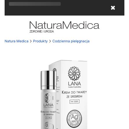
Rozkwitaj na wiosnę! Z kodem
LATO
15
✖
otrzymasz
15% rabatu
!
Natura Medica
Produkty
Codzienna pielęgnacja