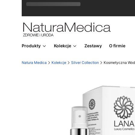
Rozkwitaj na wiosnę! Z kodem
LATO
15
otrzymasz
Produkty
Kolekcje
Zestawy
O firmie
Natura Medica
Kolekcje
Silver Collection
Kosmetyczna Wod