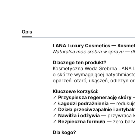
Opis
LANA Luxury Cosmetics — Kosmet
Naturalna moc srebra w sprayu — dla
Dlaczego ten produkt?
Kosmetyczna Woda Srebrna LANA 
o skórze wymagającej natychmiastow
oparzeń, otarć, ukąszeń, odleżyn or
Kluczowe korzyści:
✓
Przyspiesza regenerację skóry
—
✓
Łagodzi podrażnienia
— redukuje 
✓
Działa przeciwzapalnie i antybak
✓
Nawilża i odżywia
— przywraca k
✓
Bezpieczna formuła
— zero barw
Dla kogo?