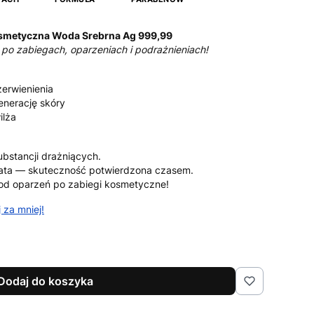
smetyczna Woda Srebrna Ag 999,99
po zabiegach, oparzeniach i podrażnieniach!
zerwienienia
enerację skóry
ilża
bstancji drażniących.
 lata — skuteczność potwierdzona czasem.
od oparzeń po zabiegi kosmetyczne!
 za mniej!
Dodaj do koszyka