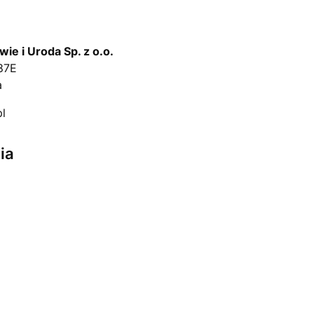
ie i Uroda Sp. z o.o.
87E
a
pl
ia