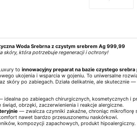
yczna Woda Srebrna z czystym srebrem Ag 999,99
 skóry, która potrzebuje regeneracji i ochrony!
Luxury to
innowacyjny preparat na bazie czystego srebra
ego ukojenia i wsparcia w gojeniu. To uniwersalne rozwiąz
az skóry po zabiegach. Działa delikatnie, ale skutecznie —
 idealna po zabiegach chirurgicznych, kosmetycznych i pr
świąd, obrzęki, zaczerwienienia i reakcje alergiczne.
teryjnie
— zwalcza czynniki zakaźne, chroniąc mikroflorę s
omfort nawet bardzo przesuszonemu naskórkowi.
ników, kompozycji zapachowych, produkt hipoalergiczny.