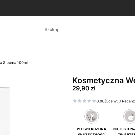
15% rabatu
!
a Srebrna 100ml
Kosmetyczna Wo
Cena
29,90 zł
0.00
(Oceny: 0 Recenzj
POTWIERDZONA
NIETESTOW
SKUTECZNOŚĆ
ZWIERZĘ