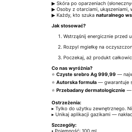
▶ Skóra po oparzeniach (słonecznyc
▶ Osoby z otarciami, ukąszeniami, 
▶ Każdy, kto szuka
naturalnego ws
Jak stosować?
Wstrząśnij energicznie przed 
Rozpyl mgiełkę na oczyszczon
Poczekaj, aż produkt całkowici
Co nas wyróżnia?
⭐
Czyste srebro Ag 999,99
— najw
⭐
Autorska formuła
— gwarantuje st
⭐
Przebadany dermatologicznie
— 
Ostrzeżenia:
▸ Tylko do użytku zewnętrznego. Nie
▸ Unikaj aplikacji gazikami — nakła
Szczegóły:
▪ Pojemność: 100 ml