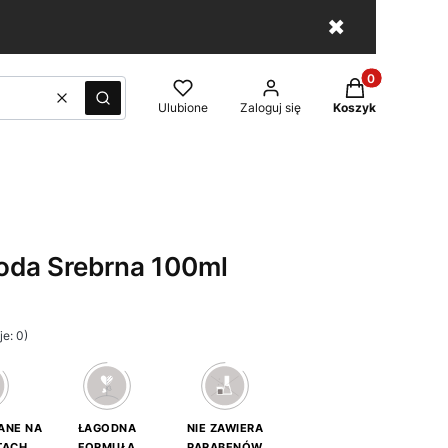
✖
Produkty w kos
Wyczyść
Szukaj
Ulubione
Zaloguj się
Koszyk
da Srebrna 100ml
e: 0)
ANE NA
ŁAGODNA
NIE ZAWIERA
TACH
FORMUŁA
PARABENÓW