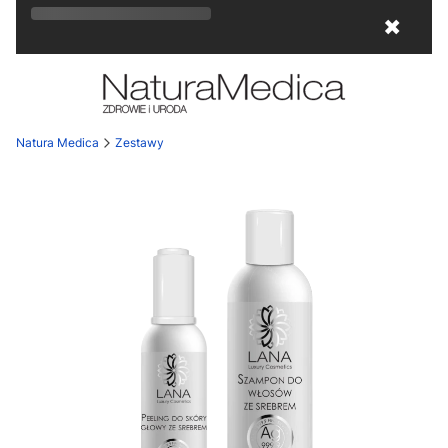
Rozkwitaj na wiosnę! Z kodem
LATO
15
✖
otrzymasz
15% rabatu
!
Natura Medica
Zestawy