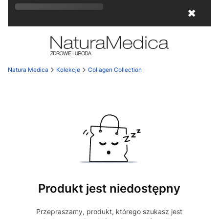
Rozkwitaj na wiosnę! Z kodem
LATO
15
✖
otrzymasz
15% rabatu
!
Natura Medica
Kolekcje
Collagen Collection
Produkt jest niedostępny
Przepraszamy, produkt, którego szukasz jest