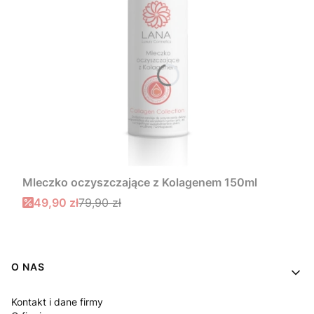
Mleczko oczyszczające z Kolagenem 150ml
49,90 zł
79,90 zł
Linki w stopce
O NAS
Kontakt i dane firmy